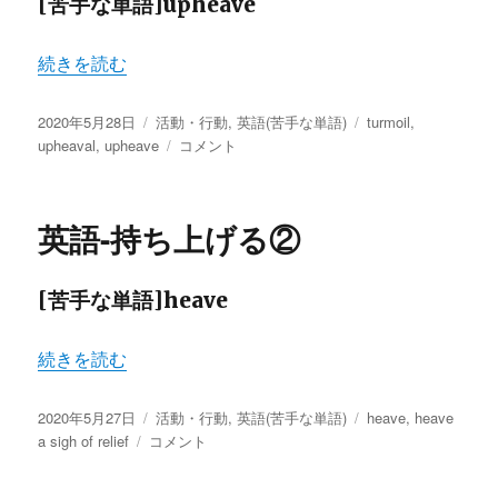
[苦手な単語]upheave
“英語-持ち上げる③” の
続きを読む
投
カ
タ
2020年5月28日
活動・行動
,
英語(苦手な単語)
turmoil
,
稿
テ
英
グ
upheaval
,
upheave
コメント
日:
ゴ
語-
リ
持
ー
ち
英語-持ち上げる②
上
げ
る
[苦手な単語]heave
③
に
“英語-持ち上げる②” の
続きを読む
投
カ
タ
2020年5月27日
活動・行動
,
英語(苦手な単語)
heave
,
heave
稿
英
テ
グ
a sigh of relief
コメント
日:
語-
ゴ
持
リ