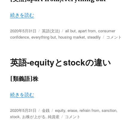
“英語-以外③” の
続きを読む
投
カ
タ
2020年5月31日
英語(文法)
all but
,
apart from
,
consumer
稿
テ
グ
英
confidence
,
everything but
,
housing market
,
steadily
コメント
日:
ゴ
語-
リ
以
ー
外
英語-equityとstockの違い
③
に
[類義語]株
“英語-equityとstockの違い” の
続きを読む
投
カ
タ
2020年5月31日
金銭
equity
,
erase
,
refrain from
,
sanction
,
稿
テ
グ
英
stock
,
お株が上がる
,
純資産
コメント
日:
ゴ
語-
リ
equity