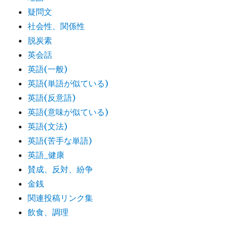
疑問文
社会性、関係性
脱炭素
英会話
英語(一般)
英語(単語が似ている)
英語(反意語)
英語(意味が似ている)
英語(文法)
英語(苦手な単語)
英語_健康
賛成、反対、紛争
金銭
関連投稿リンク集
飲食、調理