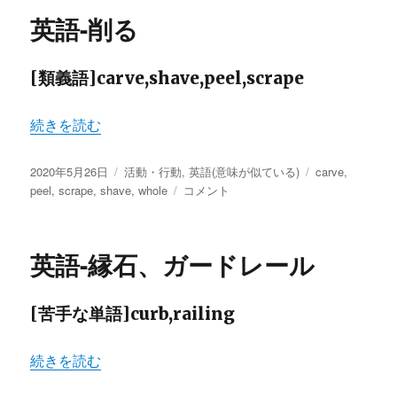
ち
ー
英語-削る
上
げ
る
[類義語]carve,shave,peel,scrape
②
に
“英語-削る” の
続きを読む
投
カ
タ
2020年5月26日
活動・行動
,
英語(意味が似ている)
carve
,
稿
テ
英
グ
peel
,
scrape
,
shave
,
whole
コメント
日:
ゴ
語-
リ
削
ー
る
英語-縁石、ガードレール
に
[苦手な単語]curb,railing
“英語-縁石、ガードレール” の
続きを読む