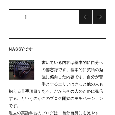
IR(Investor
Relations)
投
を
ページ
1
読
む
次の
稿
に
ペー
ジ
ナ
NASSYです
ビ
書いている内容は基本的に自分へ
ゲ
の備忘録です。基本的に英語の勉
ー
強に偏向した内容です。自分が苦
手とするエリアはきっと他の人も
シ
抱える苦手項目である。だからその人のために発信
する。というのがこのブログ開始のモチベーション
ョ
です。
過去の英語学習のブログは、自分自身にも見やす