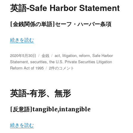
ー
と
英語-Safe Harbor Statement
stock
の
違
[金銭関係の単語]セーフ・ハーバー条項
い
に
“英語-Safe Harbor Statement” の
続きを読む
投
カ
タ
2020年5月30日
金銭
act
,
litigation
,
reform
,
Safe Harbor
稿
テ
グ
Statement
,
securities
,
the U.S. Private Securities Litigation
日:
ゴ
英
Reform Act of 1995
2件のコメント
リ
語-
ー
Safe
Harbor
英語-有形、無形
Statement
へ
の
[反意語]tangible,intangible
“英語-有形、無形” の
続きを読む