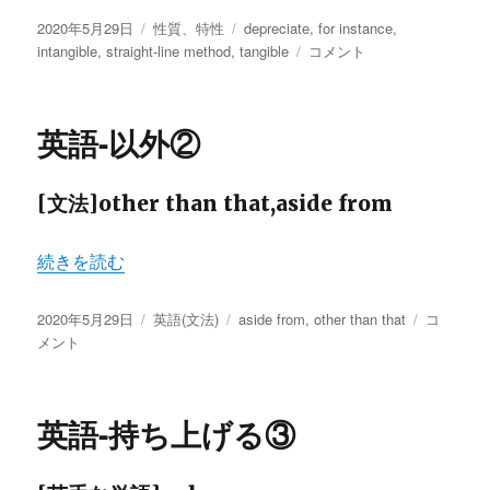
投
カ
タ
2020年5月29日
性質、特性
depreciate
,
for instance
,
稿
テ
グ
英
intangible
,
straight-line method
,
tangible
コメント
日:
ゴ
語-
リ
有
ー
形、
英語-以外②
無
形
に
[文法]other than that,aside from
“英語-以外②” の
続きを読む
投
カ
タ
英
2020年5月29日
英語(文法)
aside from
,
other than that
コ
稿
テ
グ
語-
メント
日:
ゴ
以
リ
外
ー
②
英語-持ち上げる③
に