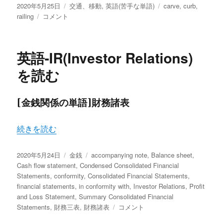
投
カ
タ
2020年5月25日
交通、移動
,
英語(苦手な単語)
carve
,
curb
,
稿
英
テ
グ
railing
コメント
日:
語-
ゴ
縁
リ
石、
ー
英語-IR(Investor Relations)
ガ
ー
を読む
ド
レ
ー
[金銭関係の単語]財務諸表
ル
に
“英語-IR(Investor Relations)を読む” の
続きを読む
投
カ
タ
2020年5月24日
金銭
accompanying note
,
Balance sheet
,
稿
テ
グ
Cash flow statement
,
Condensed Consolidated Financial
日:
ゴ
Statements
,
conformity
,
Consolidated Financial Statements
,
リ
financial statements
,
in conformity with
,
Investor Relations
,
Profit
ー
and Loss Statement
,
Summary Consolidated Financial
英
Statements
,
財務三表
,
財務諸表
コメント
語-