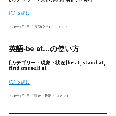
“英語-「Those+形容詞」の形” の
続きを読む
投
カ
英
2025年1月8日
英語(文法)
コメント
稿
テ
語-
日:
ゴ
「Those+形
リ
容
英語-be at…の使い方
ー
詞」
の
形
[カテゴリー：現象・状況]be at, stand at,
に
find oneself at
“英語-be at…の使い方” の
続きを読む
投
カ
英
2025年1月4日
現象・状況
コメント
稿
テ
語-
日:
ゴ
be
リ
at…