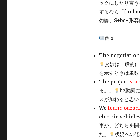
ックにしたり言うな
するなら「find 
勿論、S+be+形
例文
The negotiatio
交渉は一般的には
を示すときは単数
The project
stan
る。」
be動詞
スが加わると思い
We
found oursel
electric vehi
車か、どちらを開
た」
状況への認識