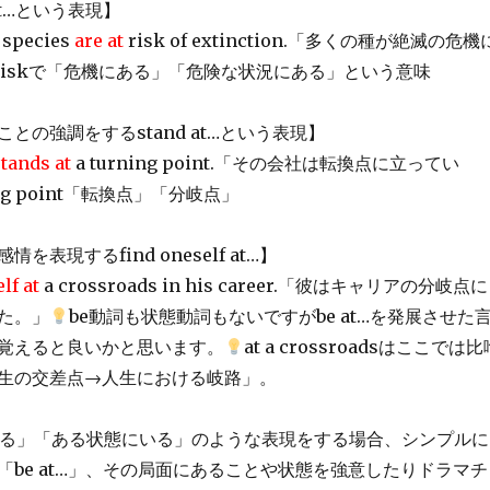
at…という表現】
 species
are at
risk of extinction.「多くの種が絶滅の危機
at riskで「危機にある」「危険な状況にある」という意味
との強調をするstand at…という表現】
stands at
a turning point.「その会社は転換点に立ってい
ning point「転換点」「分岐点」
を表現するfind oneself at…】
lf at
a crossroads in his career.「彼はキャリアの分岐点に
た。」
be動詞も状態動詞もないですがbe at…を発展させた
覚えると良いかと思います。
at a crossroadsはここでは比
生の交差点→人生における岐路」。
る」「ある状態にいる」のような表現をする場合、シンプルに
「be at…」、その局面にあることや状態を強意したりドラマチ