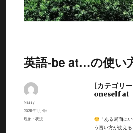
英語-be at…の使い
[カテゴリー：現
oneself at
投
Nassy
稿
投
2025年1月4日
者
稿
カ
現象・状況
「ある局面にい
日:
テ
う言い方が使える
ゴ