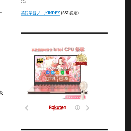
た。
に
英語学習ブログINDEX
(SSL認定)
言
喩