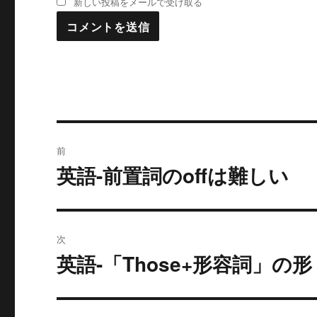
新しい投稿をメールで受け取る
投
前
稿
英語-前置詞のoffは難しい
過
去
ナ
の
ビ
投
次
稿:
ゲ
英語-「Those+形容詞」の形
次
の
ー
投
シ