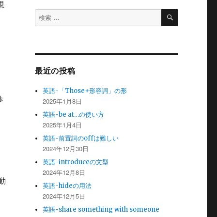
現
検
検
索
索
対
象:
最近の投稿
英語-「Those+形容詞」の形
渉
2025年1月8日
英語-be at…の使い方
2025年1月4日
英語-前置詞のoffは難しい
2024年12月30日
英語-introduceの文型
2024年12月8日
自動
英語-hideの用法
2024年12月5日
。
英語-share something with someone