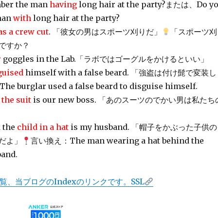
ber the man
having
long hair at the party?または、Do y
man
with
long hair at the party?
as a crew cut
. 「彼女の男はスポーツ刈りだ」
「スポーツ刈
ですか？
r
goggles in the Lab.「ラボではゴーグルをかけるといい」
guised
himself with a false beard. 「強盗は付け髭で変装し
burglar used a false beard to disguise himself.
the suit
is our new boss. 「あのスーツのでかい男は私たち
 the
child in a hat
is my husband. 「帽子をかぶった子供の
だよ」
言い換え：The man wearing a hat behind the
band.
覧、当ブログのIndexのリンクです。SSL