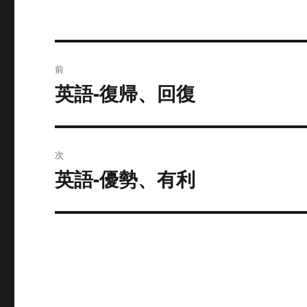
投
前
稿
英語-復帰、回復
過
去
ナ
の
ビ
投
次
稿:
ゲ
英語-優勢、有利
次
の
ー
投
シ
稿:
ョ
ン