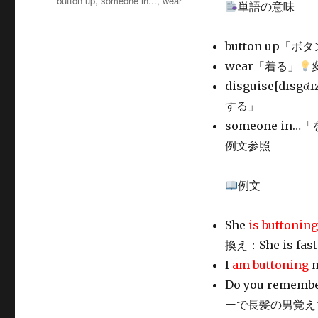
button up
,
someone in...
,
wear
単語の意味
リ
グ
ー
button up「
wear「着る」
disguise[
dɪsgάɪ
する」
someone i
例文参照
例文
She
is buttonin
換え：She is faste
I
am buttoning
Do you rememb
ーで長髪の男覚え