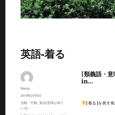
英語-着る
[類義語・意味が
in…
投
Nassy
稿
投
2019年2月9日
者
稿
カ
活動・行動
,
英語(意味が似て
[着る]を表す
日:
テ
いる)
ゴ
タ