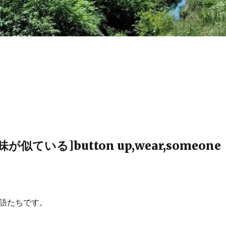
似ている]button up,wear,someone
単語たちです。