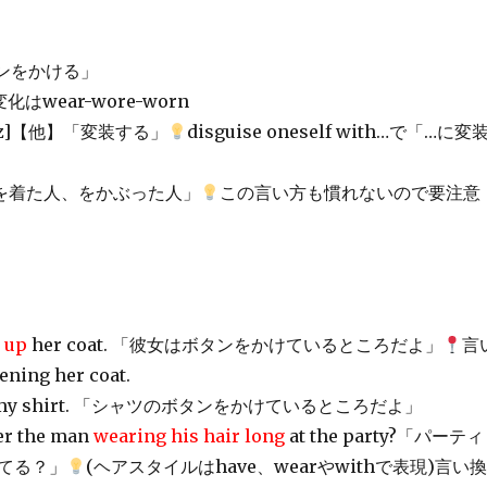
ボタンをかける」
変化はwear-wore-worn
z
]【他】「変装する」
disguise oneself with…で「…に変
n…「を着た人、をかぶった人」
この言い方も慣れないので要注意
g up
her coat. 「彼女はボタンをかけているところだよ」
言
ning her coat.
my shirt. 「シャツのボタンをかけているところだよ」
er the man
wearing
his hair long
at the party?「パーティ
てる？」
(ヘアスタイルはhave、wearやwithで表現)言い