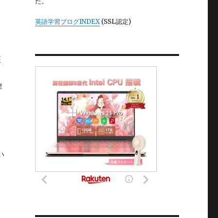
た。
英語学習ブログINDEX
(SSL認定)
装
！
い
換