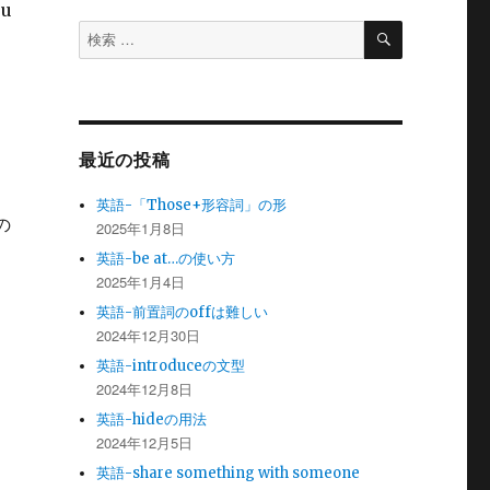
ou
検
検
索
索
対
象:
最近の投稿
英語-「Those+形容詞」の形
の
2025年1月8日
英語-be at…の使い方
2025年1月4日
英語-前置詞のoffは難しい
2024年12月30日
英語-introduceの文型
2024年12月8日
英語-hideの用法
2024年12月5日
英語-share something with someone