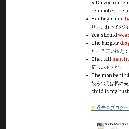
えDo you remem
remember the 
Her boyfriend
h
り」これって死語
You should
wea
The burglar
dis
た」
言い換え：The 
That tall
man in 
新しいボスだ」
The man behind
後ろの男は私の夫
child is my hus
過去のブログ一