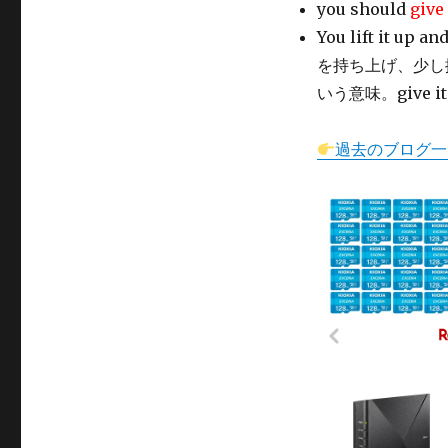
you should
give 
リ
ー
You lift it up an
を持ち上げ、少し
いう意味。give it
過去のブログ一