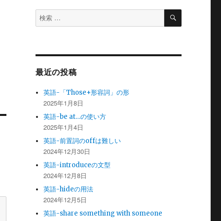
検
検
索
索
対
象:
最近の投稿
英語-「Those+形容詞」の形
2025年1月8日
英語-be at…の使い方
2025年1月4日
英語-前置詞のoffは難しい
2024年12月30日
英語-introduceの文型
2024年12月8日
英語-hideの用法
2024年12月5日
英語-share something with someone