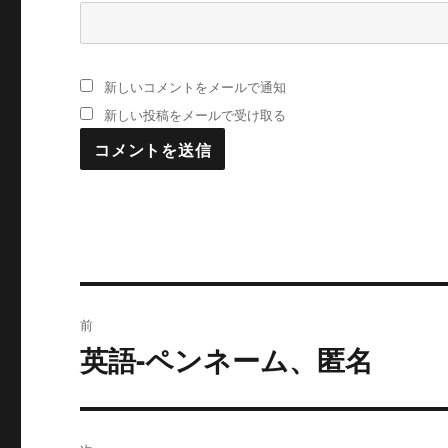
新しいコメントをメールで通知
新しい投稿をメールで受け取る
投
前
稿
英語-ペンネーム、匿名
過
去
ナ
の
ビ
投