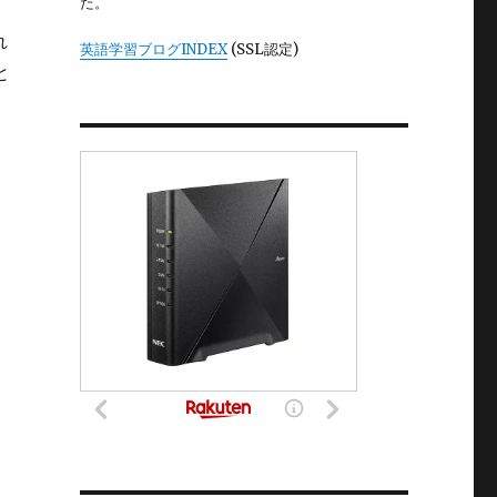
た。
れ
英語学習ブログINDEX
(SSL認定)
と