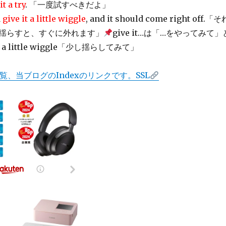
it a try
. 「一度試すべきだよ」
d
give it a little wiggle
, and it should come right off.「そ
揺らすと、すぐに外れます」
give it…は「…をやってみて」
 a little wiggle「少し揺らしてみて」
覧、当ブログのIndexのリンクです。SSL