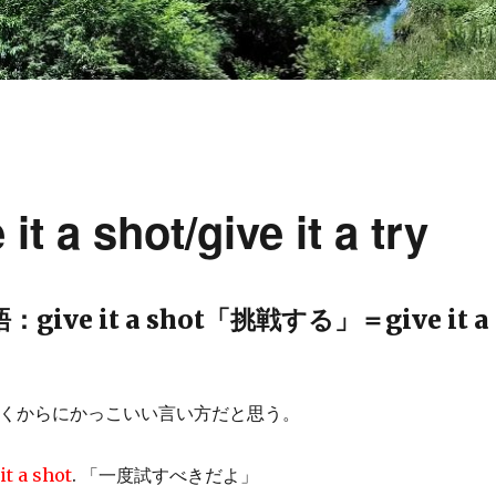
 shot/give it a try
ive it a shot「挑戦する」＝give it a
くからにかっこいい言い方だと思う。
it a shot
. 「一度試すべきだよ」