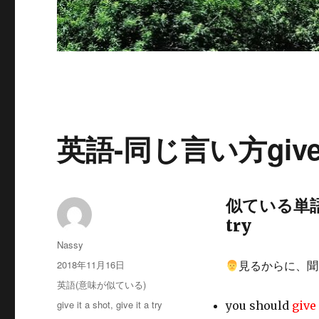
英語-同じ言い方give it a
似ている単語：g
try
投
Nassy
稿
投
2018年11月16日
見るからに、聞
者
稿
カ
英語(意味が似ている)
日:
テ
タ
give it a shot
,
give it a try
you should
give 
ゴ
グ