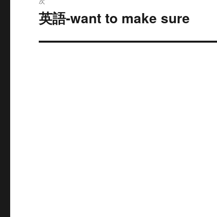
次
稿:
ゲ
英語-want to make sure
次
の
ー
投
シ
稿:
ョ
ン