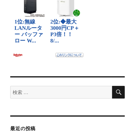
検
検
索
索
対
象:
最近の投稿