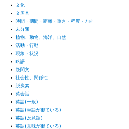
文化
文房具
時間・期間・距離・重さ・程度・方向
未分類
植物、動物、海洋、自然
活動・行動
現象・状況
略語
疑問文
社会性、関係性
脱炭素
英会話
英語(一般)
英語(単語が似ている)
英語(反意語)
英語(意味が似ている)