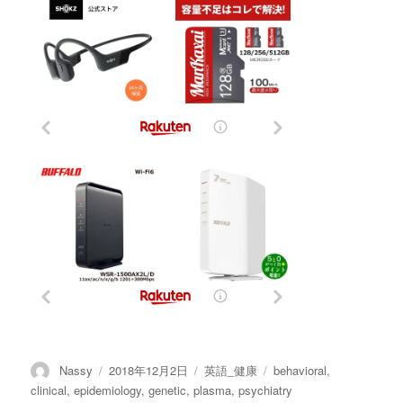
投
投
カ
タ
Nassy
2018年12月2日
英語_健康
behavioral
,
稿
稿
テ
グ
clinical
,
epidemiology
,
genetic
,
plasma
,
psychiatry