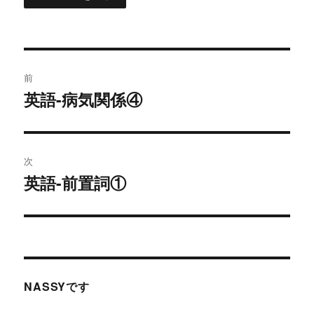
投
前
稿
英語-病気関係④
過
去
ナ
の
ビ
投
次
稿:
ゲ
英語-前置詞①
次
の
ー
投
シ
稿:
ョ
NASSYです
ン