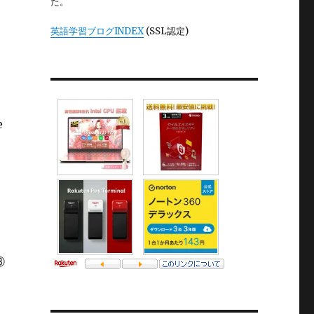
た。
英語学習ブログINDEX
(SSL認定)
e
③