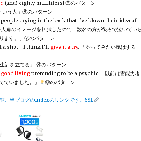
ed
(and) eighty milliliters].⑤のパターン
という人」⑥のパターン
people crying in the back that I’ve blown their idea of
.「私が人魚のイメージを払拭したので、数名の方が後ろで泣いてい
ります。」⑦のパターン
it a shot＝I think I’ll
give it a try
. 「やってみたい気はする」
生計を立てる」 ⑧のパターン
 good living
pretending to be a psychic.「以前は霊能力者
てていました。」
⑧のパターン
覧、当ブログのIndexのリンクです。SSL