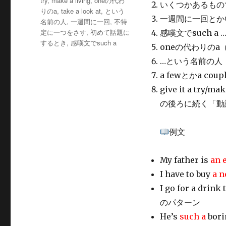
try
,
make a living
,
oneの代わ
いくつかあるもの
リ
りのa
,
take a look at
,
という
ー
一週間に一回とか
名前の人
,
一週間に一回
,
不特
定に一つをさす
,
初めて話題に
感嘆文でsuch a 
するとき
,
感嘆文でsuch a
oneの代わりのa（
…という名前の人
a fewとかa coup
give it a try/m
の後ろに続く「動
例文
My father is
an 
I have to buy
a 
I go for a drink
のパターン
He’s
such a
bor