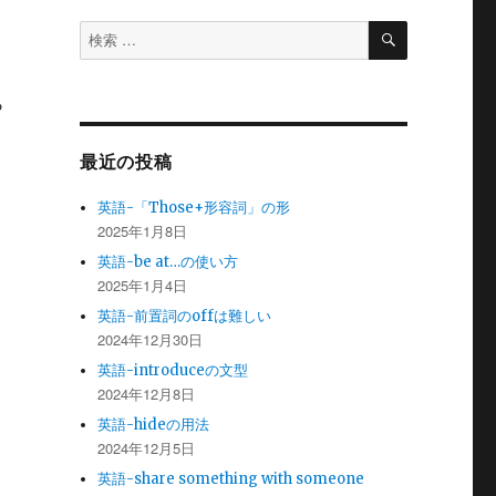
検
検
索
索
対
ら
象:
最近の投稿
英語-「Those+形容詞」の形
2025年1月8日
英語-be at…の使い方
2025年1月4日
英語-前置詞のoffは難しい
2024年12月30日
英語-introduceの文型
2024年12月8日
英語-hideの用法
2024年12月5日
英語-share something with someone