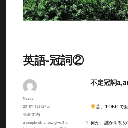
英語-冠詞②
不定冠詞a,a
投
Nassy
稿
投
2018年12月27日
昔、TOEIC
者
稿
カ
英語(文法)
日:
テ
タ
a couple of
,
a few
,
give it a
何か、誰かを初め
ゴ
グ