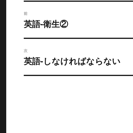
投
前
稿
英語-衛生②
過
去
ナ
の
ビ
投
次
稿:
ゲ
英語-しなければならない
次
の
ー
投
シ
稿:
ョ
ン