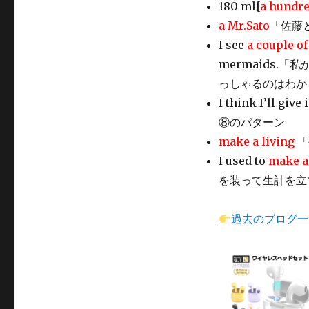
180 ml[
a hundr
a Mr.Sato
「佐藤
I see
a couple of
mermaids
っしゃるのはわか
I think I’ll give 
⑧のパターン
make a living
「
I used to
make a
を装って生計を立
過去のブログ一