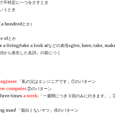
で不特定に一つをさすとき
いうとき
…
a hundredとか）
le ofとか
ake a living/take a look atなどの表現※give, have, take, mak
詞から派生した名詞」の前につく
engineer
.「私の父はエンジニアです」①のパターン
new computer
.②のパターン
 three times
a week
.「一週間につき３回のみに行きます。」
ing man! 「面白くないヤツ」④のパターン