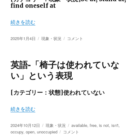
find oneself at
“英語-be at…の使い方” の
続きを読む
投
カ
英
2025年1月4日
現象・状況
コメント
稿
テ
語-
日:
ゴ
be
リ
at…
英語-「椅子は使われていな
ー
の
使
い」という表現
い
方
に
[カテゴリー：状態]使われていない
“英語-「椅子は使われていない」という表現” の
続きを読む
投
カ
タ
2024年10月12日
現象・状況
available
,
free
,
is not
,
isn't
,
稿
テ
英
グ
occupy
,
open
,
unoccupied
コメント
日:
ゴ
語-