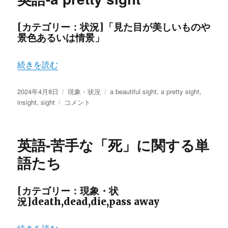
に
[カテゴリー：状況]「見た目が美しいものや
景色あるいは情景」
“英語-a pretty sight” の
続きを読む
投
カ
タ
2024年4月8日
現象・状況
a beautiful sight
,
a pretty sight
,
稿
英
テ
グ
insight
,
sight
コメント
日:
語-
ゴ
a
リ
pretty
ー
英語-苦手な「死」に関する単
sight
に
語たち
[カテゴリー：現象・状
況]death,dead,die,pass away