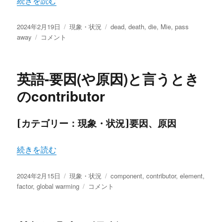
“英語-苦手な「死」に関する単語たち” の
続きを読む
投
カ
タ
2024年2月19日
現象・状況
dead
,
death
,
die
,
Mie
,
pass
稿
英
テ
グ
away
コメント
日:
語-
ゴ
苦
リ
手
ー
英語-要因(や原因)と言うとき
な
「死」
のcontributor
に
関
す
[カテゴリー：現象・状況]要因、原因
る
単
“英語-要因(や原因)と言うときのcontributor” の
続きを読む
語
た
ち
投
カ
タ
2024年2月15日
現象・状況
component
,
contributor
,
element
,
に
稿
テ
英
グ
factor
,
global warming
コメント
日:
ゴ
語-
リ
要
ー
因