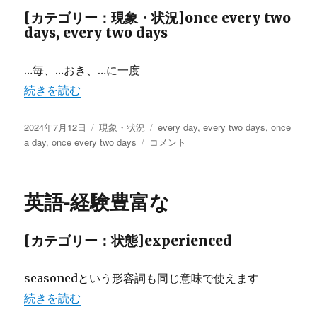
い
[カテゴリー：現象・状況]once every two
う
days, every two days
言
い
方
…毎、…おき、…に一度
に
“英語-2日に一度、2日毎など” の
続きを読む
投
カ
タ
2024年7月12日
現象・状況
every day
,
every two days
,
once
稿
テ
英
グ
a day
,
once every two days
コメント
日:
ゴ
語-2
リ
日
ー
に
英語-経験豊富な
一
度、
2
[カテゴリー：状態]experienced
日
毎
な
seasonedという形容詞も同じ意味で使えます
ど
“英語-経験豊富な” の
続きを読む
に