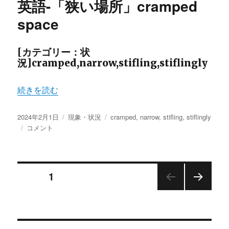
英語-「狭い場所」cramped
(や
原
space
因)
と
言
[カテゴリー：状
う
況]cramped,narrow,stifling,stiflingly
と
き
“英語-「狭い場所」cramped space” の
続きを読む
の
contributor
に
投
カ
タ
2024年2月1日
現象・状況
cramped
,
narrow
,
stifling
,
stiflingly
稿
英
テ
グ
コメント
日:
語-
ゴ
「狭
リ
い
ー
投
場
ページ
1
所」
cramped
次の
稿
space
ペー
に
ジ
ナ