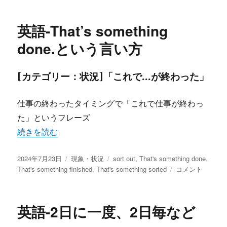
リ
「椅
ー
子
英語-That’s something
は
使
done.という言い方
わ
れ
て
[カテゴリー：状況]「これで…が終わった」
い
な
仕事の終わったタイミングで「これで仕事が終わっ
い」
と
た」というフレーズ
い
“英語-That’s something done.という言い方” の
続きを読む
う
表
投
カ
現
タ
2024年7月23日
現象・状況
sort out
,
That's something done
,
稿
テ
に
グ
英
That's something finished
,
That's something sorted
コメント
日:
ゴ
語-
リ
That’s
ー
something
英語-2日に一度、2日毎など
done.
と