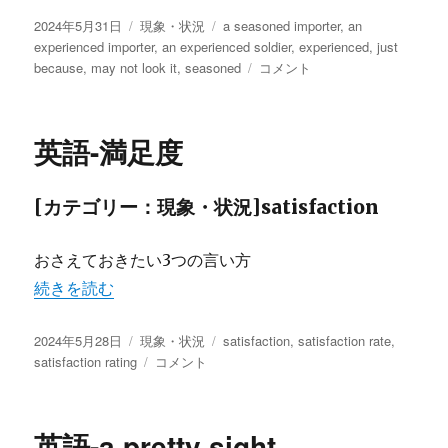
投
カ
タ
2024年5月31日
現象・状況
a seasoned importer
,
an
稿
テ
グ
experienced importer
,
an experienced soldier
,
experienced
,
just
日:
ゴ
英
because
,
may not look it
,
seasoned
コメント
リ
語-
ー
経
験
英語-満足度
豊
富
な
[カテゴリー：現象・状況]satisfaction
に
おさえておきたい3つの言い方
“英語-満足度” の
続きを読む
投
カ
タ
2024年5月28日
現象・状況
satisfaction
,
satisfaction rate
,
稿
テ
英
グ
satisfaction rating
コメント
日:
ゴ
語-
リ
満
ー
足
英語-a pretty sight
度