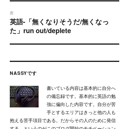
ビ
投
稿:
ゲ
次
英語-「無くなりそうだ/無くなっ
次
ー
た」run out/deplete
の
シ
投
稿:
ョ
ン
NASSYです
書いている内容は基本的に自分へ
の備忘録です。基本的に英語の勉
強に偏向した内容です。自分が苦
手とするエリアはきっと他の人も
抱える苦手項目である。だからその人のために発信
する。というのがこのブログ開始のモチベーション