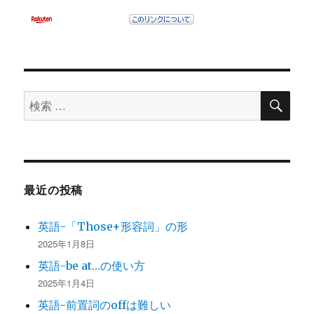
検
検
索
索
対
象:
最近の投稿
英語-「Those+形容詞」の形
2025年1月8日
英語-be at…の使い方
2025年1月4日
英語-前置詞のoffは難しい