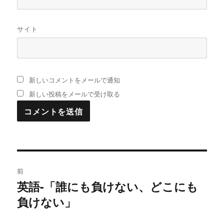
サイト
新しいコメントをメールで通知
新しい投稿をメールで受け取る
投
前
稿
英語-「誰にも負けない、どこにも
過
負けない」
去
ナ
の