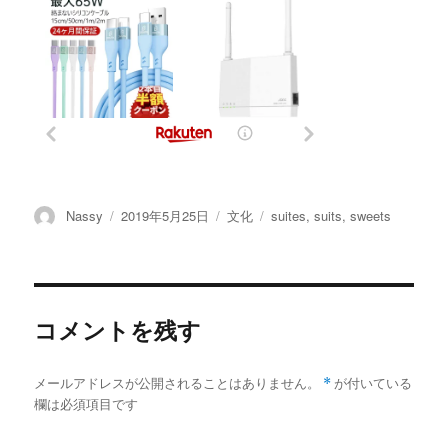
投
投
カ
タ
Nassy
2019年5月25日
文化
suites
,
suits
,
sweets
稿
稿
テ
グ
者
日:
ゴ
リ
ー
コメントを残す
メールアドレスが公開されることはありません。
*
が付いている
欄は必須項目です