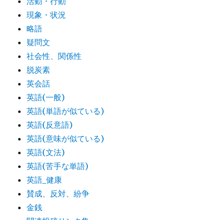
活動・行動
現象・状況
略語
疑問文
社会性、関係性
脱炭素
英会話
英語(一般)
英語(単語が似ている)
英語(反意語)
英語(意味が似ている)
英語(文法)
英語(苦手な単語)
英語_健康
賛成、反対、紛争
金銭