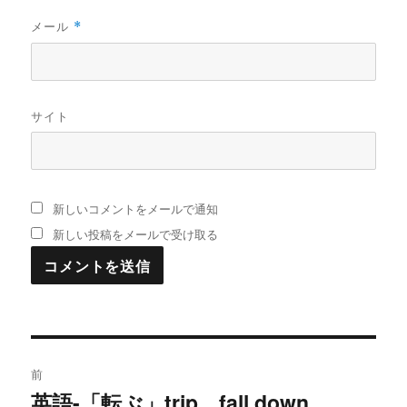
メール
*
サイト
新しいコメントをメールで通知
新しい投稿をメールで受け取る
投
前
稿
英語-「転ぶ」trip、fall down
過