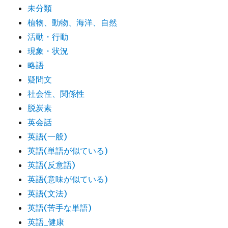
未分類
植物、動物、海洋、自然
活動・行動
現象・状況
略語
疑問文
社会性、関係性
脱炭素
英会話
英語(一般)
英語(単語が似ている)
英語(反意語)
英語(意味が似ている)
英語(文法)
英語(苦手な単語)
英語_健康