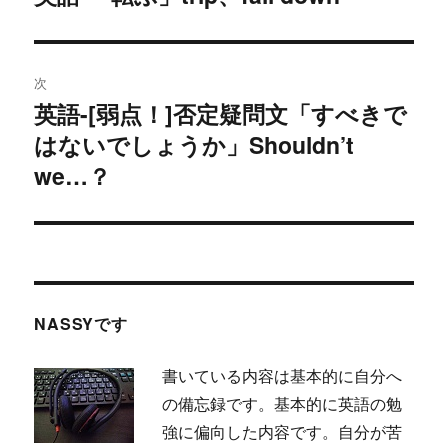
去
ナ
の
ビ
投
次
稿:
ゲ
英語-[弱点！]否定疑問文「すべきで
次
はないでしょうか」Shouldn’t
の
ー
投
we…？
シ
稿:
ョ
ン
NASSYです
書いている内容は基本的に自分へ
の備忘録です。基本的に英語の勉
強に偏向した内容です。自分が苦