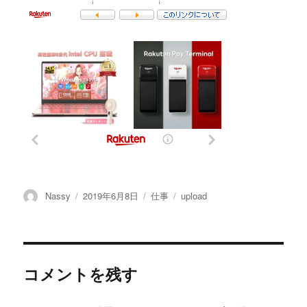
投
投
カ
タ
Nassy
2019年6月8日
仕事
upload
稿
稿
テ
グ
者
日:
ゴ
リ
ー
コメントを残す