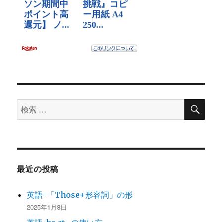
検
検
索
索
対
象:
最近の投稿
英語-「Those+形容詞」の形
2025年1月8日