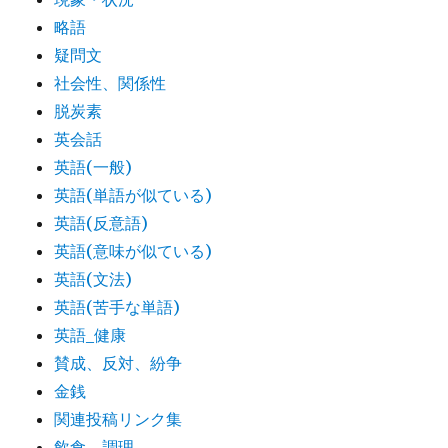
略語
疑問文
社会性、関係性
脱炭素
英会話
英語(一般)
英語(単語が似ている)
英語(反意語)
英語(意味が似ている)
英語(文法)
英語(苦手な単語)
英語_健康
賛成、反対、紛争
金銭
関連投稿リンク集
飲食、調理