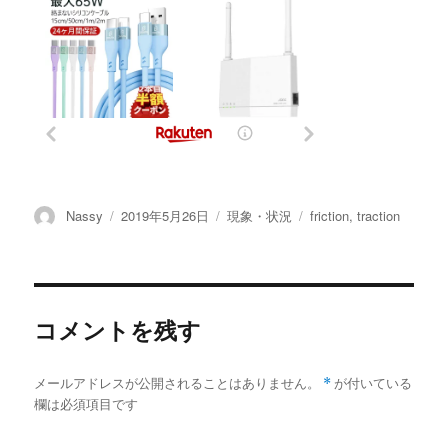
投
投
カ
タ
Nassy
2019年5月26日
現象・状況
friction
,
traction
稿
稿
テ
グ
者
日:
ゴ
リ
ー
コメントを残す
メールアドレスが公開されることはありません。
*
が付いている
欄は必須項目です