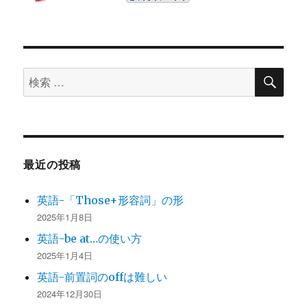
検
検
索
索
対
象:
最近の投稿
英語-「Those+形容詞」の形
2025年1月8日
英語-be at…の使い方
2025年1月4日
英語-前置詞のoffは難しい
2024年12月30日