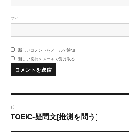
サイト
新しいコメントをメールで通知
新しい投稿をメールで受け取る
投
前
稿
TOEIC-疑問文[推測を問う]
過
去
ナ
の