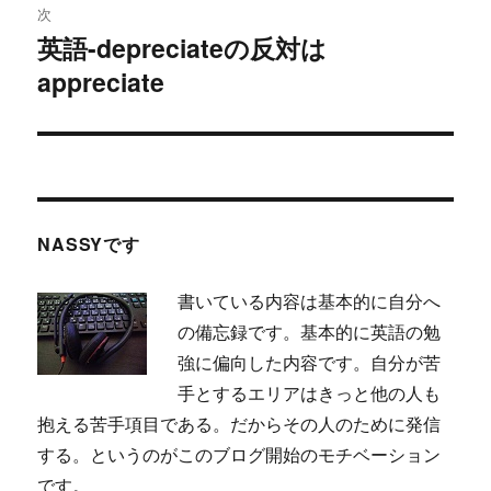
ビ
投
次
稿:
ゲ
英語-depreciateの反対は
次
appreciate
の
ー
投
シ
稿:
ョ
ン
NASSYです
書いている内容は基本的に自分へ
の備忘録です。基本的に英語の勉
強に偏向した内容です。自分が苦
手とするエリアはきっと他の人も
抱える苦手項目である。だからその人のために発信
する。というのがこのブログ開始のモチベーション
です。