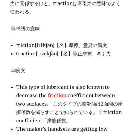
力に関係するけど、tractionは牽引力の意味でよく
使われる。
単語の意味
friction[fríkʃən]【名】摩擦、意見の衝突
traction[trˈækʃən]【名】静止摩擦、牽引力
例文
This type of lubricant is also known to
decrease the
friction
coefficient between
two surfaces.「このタイプの潤滑油は2面間の摩
擦係数を減らすことで知られている」
friction
coefficient「摩擦係数」
The maker’s handsets are getting low