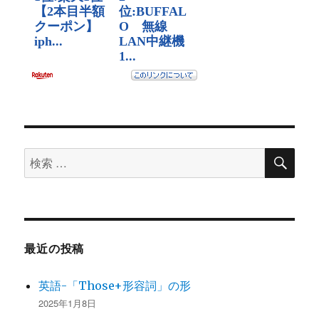
検
検
索
索
対
象:
最近の投稿
英語-「Those+形容詞」の形
2025年1月8日