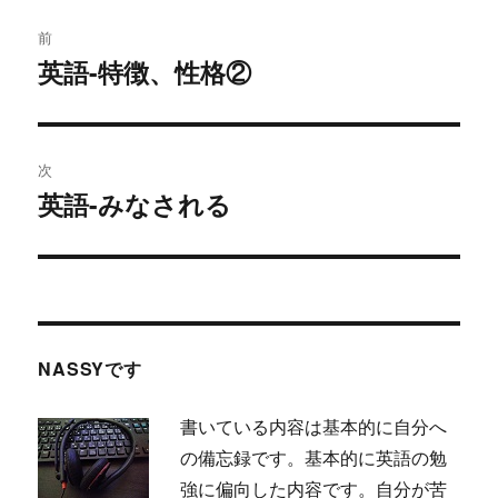
投
前
稿
英語-特徴、性格②
過
去
ナ
の
ビ
投
次
稿:
ゲ
英語-みなされる
次
の
ー
投
シ
稿:
ョ
NASSYです
ン
書いている内容は基本的に自分へ
の備忘録です。基本的に英語の勉
強に偏向した内容です。自分が苦