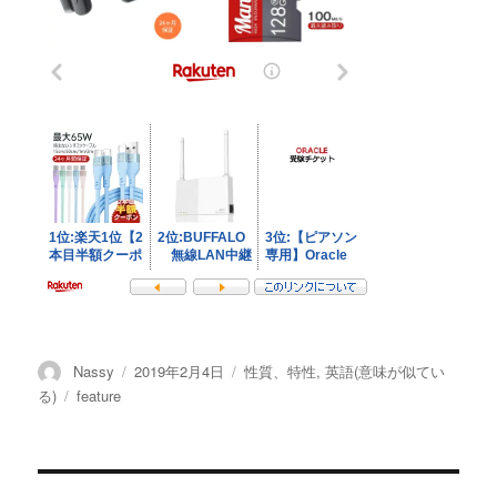
投
投
カ
Nassy
2019年2月4日
性質、特性
,
英語(意味が似てい
稿
稿
テ
タ
る)
feature
者
日:
ゴ
グ
リ
ー