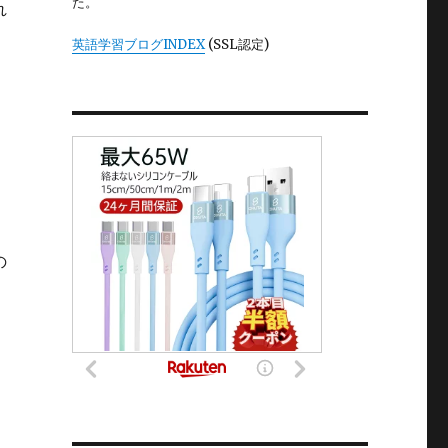
た。
れ
英語学習ブログINDEX
(SSL認定)
の