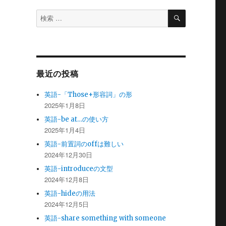
検
検
索
索
対
象:
最近の投稿
英語-「Those+形容詞」の形
2025年1月8日
英語-be at…の使い方
2025年1月4日
英語-前置詞のoffは難しい
2024年12月30日
英語-introduceの文型
2024年12月8日
英語-hideの用法
2024年12月5日
英語-share something with someone