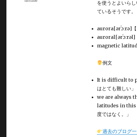
latitude
を使うとよいらしいで
リ
ー
ているそうです。
aurora[ərˈɔː
auroral[ərˈɔ
magnetic lat
例文
It is difficult t
はとても難しい」
we are always t
latitudes i
度ではなく。」
過去のブログ一