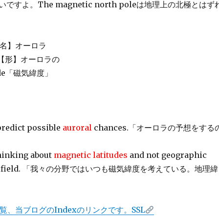
すよ。The magnetic north poleは地理上の北極とはず
rə]【名】オーロラ
ːrəl]【形】オーロラの
itude「磁気緯度」
o predict possible
auroral
chances.「オーロラの予想をする
hinking about
magnetic latitudes
and not geographic
n this field. 「我々の分野ではいつも磁気緯度を考えている。地理緯
覧、当ブログのIndexのリンクです。SSL