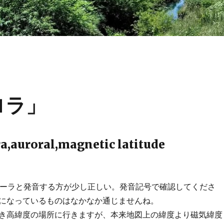
ーロラ」
,auroral,magnetic latitude
ーラと発音する方が少し正しい。発音記号で確認してくださ
になっているものはなかなか通じませんね。
き高緯度の場所に行きますが、本来地図上の緯度より磁気緯度