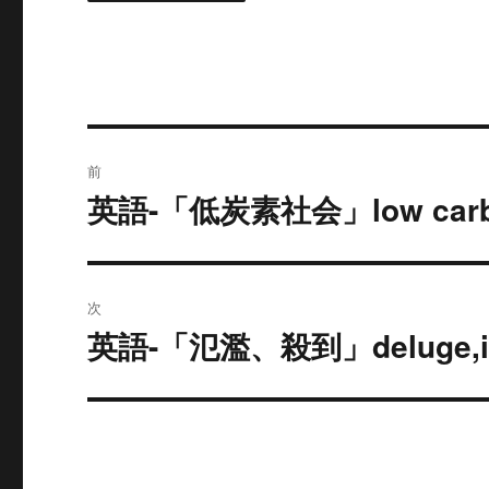
投
前
稿
英語-「低炭素社会」low carbo
過
去
ナ
の
ビ
投
次
稿:
ゲ
英語-「氾濫、殺到」deluge,in
次
の
ー
投
シ
稿:
ョ