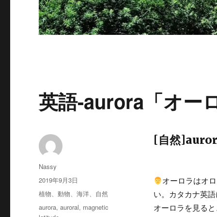
英語-aurora「オ
[自然]aurora
投
Nassy
稿
投
2019年9月3日
オーロラはオロ
者
稿
カ
植物、動物、海洋、自然
い。カタカナ英語
日:
テ
タ
aurora
,
auroral
,
magnetic
オーロラを見ると
ゴ
グ