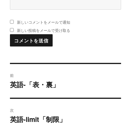
新しいコメントをメールで通知
新しい投稿をメールで受け取る
投
前
稿
英語-「表・裏」
過
去
ナ
の
ビ
投
次
稿:
ゲ
英語-limit「制限」
次
の