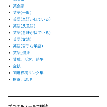
英会話
英語(一般)
英語(単語が似ている)
英語(反意語)
英語(意味が似ている)
英語(文法)
英語(苦手な単語)
英語_健康
賛成、反対、紛争
金銭
関連投稿リンク集
飲食、調理
ブログをメールで購読