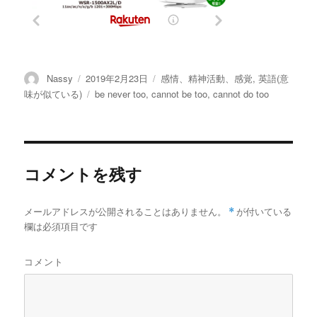
投
投
カ
Nassy
2019年2月23日
感情、精神活動、感覚
,
英語(意
稿
稿
テ
タ
味が似ている)
be never too
,
cannot be too
,
cannot do too
者
日:
ゴ
グ
リ
ー
コメントを残す
メールアドレスが公開されることはありません。
*
が付いている
欄は必須項目です
コメント