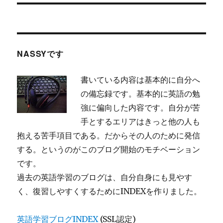
ー
投
シ
稿:
ョ
NASSYです
ン
書いている内容は基本的に自分へ
の備忘録です。基本的に英語の勉
強に偏向した内容です。自分が苦
手とするエリアはきっと他の人も
抱える苦手項目である。だからその人のために発信
する。というのがこのブログ開始のモチベーション
です。
過去の英語学習のブログは、自分自身にも見やす
く、復習しやすくするためにINDEXを作りました。
英語学習ブログINDEX
(SSL認定)