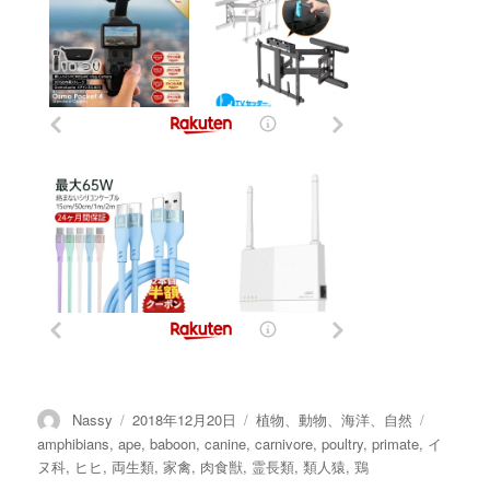
投
投
カ
タ
Nassy
2018年12月20日
植物、動物、海洋、自然
稿
稿
テ
グ
amphibians
,
ape
,
baboon
,
canine
,
carnivore
,
poultry
,
primate
,
イ
者
日:
ゴ
ヌ科
,
ヒヒ
,
両生類
,
家禽
,
肉食獣
,
霊長類
,
類人猿
,
鶏
リ