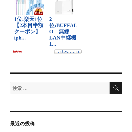
検
検
索
索
対
象:
最近の投稿