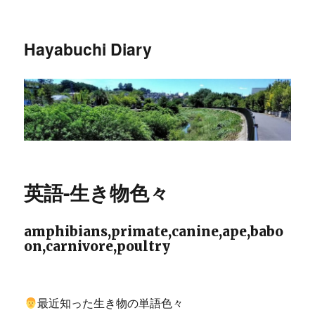
Hayabuchi Diary
英語-生き物色々
amphibians,primate,canine,ape,babo
on,carnivore,poultry
最近知った生き物の単語色々