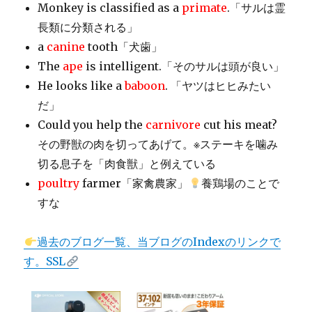
Monkey is classified as a
primate
.「サルは霊
長類に分類される」
a
canine
tooth「犬歯」
The
ape
is intelligent.「そのサルは頭が良い」
He looks like a
baboon
. 「ヤツはヒヒみたい
だ」
Could you help the
carnivore
cut his meat?
その野獣の肉を切ってあげて。※ステーキを噛み
切る息子を「肉食獣」と例えている
poultry
farmer「家禽農家」
養鶏場のことで
すな
過去のブログ一覧、当ブログのIndexのリンクで
す。SSL