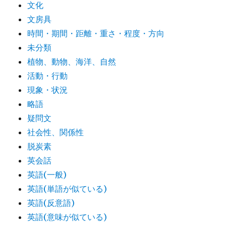
文化
文房具
時間・期間・距離・重さ・程度・方向
未分類
植物、動物、海洋、自然
活動・行動
現象・状況
略語
疑問文
社会性、関係性
脱炭素
英会話
英語(一般)
英語(単語が似ている)
英語(反意語)
英語(意味が似ている)