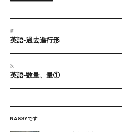
投
前
稿
英語-過去進行形
過
去
ナ
の
ビ
投
次
稿:
ゲ
英語-数量、量①
次
の
ー
投
シ
稿:
ョ
NASSYです
ン