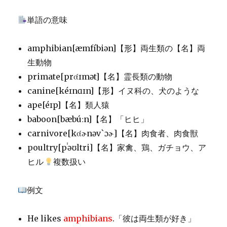
単語の意味
amphibian[æmfíbiən]【形】両生類の【名】両
生動物
primate[prάɪmət]【名】霊長類の動物
canine[kéɪnɑɪn]【形】イヌ科の、犬のような
ape[éɪp]【名】類人猿
baboon[bæbúːn]【名】「ヒヒ」
carnivore[kάɚnəv`ɔɚ]【名】肉食者、肉食獣
poultry[pˈəʊltri]【名】家禽、鶏、ガチョウ、ア
ヒル
複数扱い
例文
He likes
amphibians
.「彼は両生類が好き」