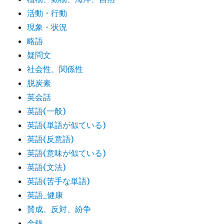
活動・行動
現象・状況
略語
疑問文
社会性、関係性
脱炭素
英会話
英語(一般)
英語(単語が似ている)
英語(反意語)
英語(意味が似ている)
英語(文法)
英語(苦手な単語)
英語_健康
賛成、反対、紛争
金銭