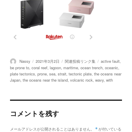
投
投
カ
タ
Nassy
2021年3月2日
関連投稿リンク集
active fault
,
稿
稿
テ
グ
be prone to
,
coral reef
,
lagoon
,
maritime
,
ocean trench
,
oceanic
,
者
日:
ゴ
plate tectonics
,
prone
,
sea
,
strait
,
tectonic plate
,
the oceans near
リ
Japan
,
the oceans near the island
,
volcanic rock
,
wavy
,
with
ー
コメントを残す
メールアドレスが公開されることはありません。
*
が付いている