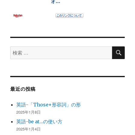
検
検
索
索
対
象:
最近の投稿
英語-「Those+形容詞」の形
2025年1月8日
英語-be at…の使い方
2025年1月4日