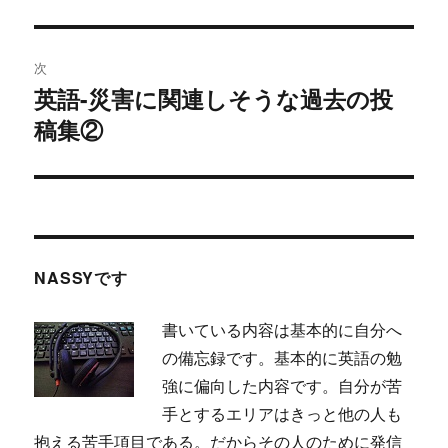
去
ナ
の
ビ
投
次
稿:
ゲ
英語-災害に関連しそうな過去の投
次
稿集②
の
ー
投
シ
稿:
ョ
ン
NASSYです
書いている内容は基本的に自分へ
の備忘録です。基本的に英語の勉
強に偏向した内容です。自分が苦
手とするエリアはきっと他の人も
抱える苦手項目である。だからその人のために発信