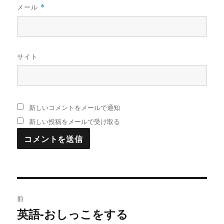
メール
*
サイト
新しいコメントをメールで通知
新しい投稿をメールで受け取る
投
前
稿
英語-おしっこをする
過