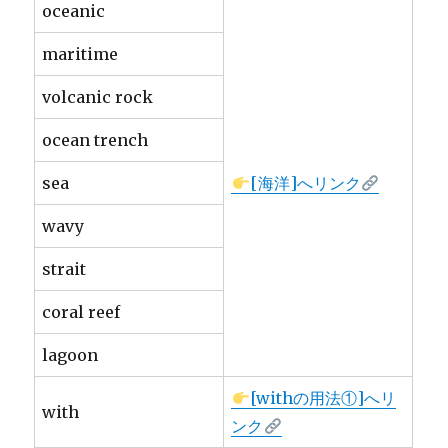
oceanic
maritime
volcanic rock
ocean trench
sea
[海洋]へリンク
wavy
strait
coral reef
lagoon
[withの用法①]へリ
with
ンク