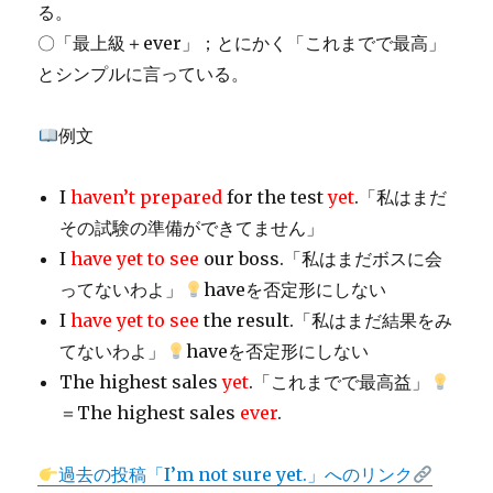
る。
〇「最上級＋ever」；とにかく「これまでで最高」
とシンプルに言っている。
例文
I
haven’t prepared
for the test
yet
.「私はまだ
その試験の準備ができてません」
I
have yet to see
our boss.「私はまだボスに会
ってないわよ」
haveを否定形にしない
I
have yet to see
the result.「私はまだ結果をみ
てないわよ」
haveを否定形にしない
The highest sales
yet
.「これまでで最高益」
＝The highest sales
ever
.
過去の投稿「I’m not sure yet.」へのリンク