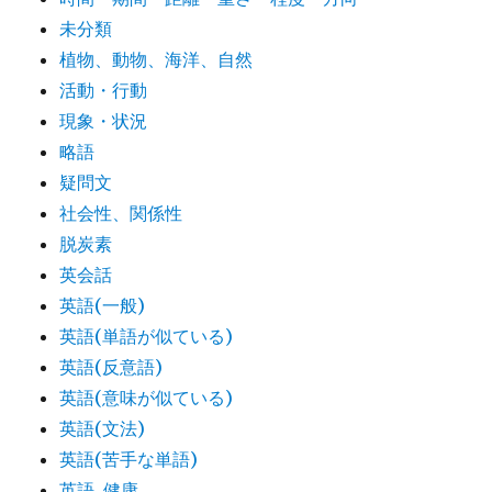
未分類
植物、動物、海洋、自然
活動・行動
現象・状況
略語
疑問文
社会性、関係性
脱炭素
英会話
英語(一般)
英語(単語が似ている)
英語(反意語)
英語(意味が似ている)
英語(文法)
英語(苦手な単語)
英語_健康