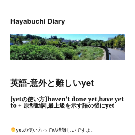
Hayabuchi Diary
英語-意外と難しいyet
[yetの使い方]haven’t done yet,have yet
to + 原型動詞,最上級を示す語の後にyet
yetの使い方って結構難しいですよ。