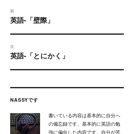
投
前
稿
英語-「壁際」
過
去
ナ
の
ビ
投
次
稿:
ゲ
英語-「とにかく」
次
の
ー
投
シ
稿:
ョ
NASSYです
ン
書いている内容は基本的に自分へ
の備忘録です。基本的に英語の勉
強に偏向した内容です。自分が苦