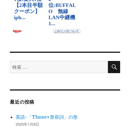
検
検
索
索
対
象:
最近の投稿
英語-「Those+形容詞」の形
2025年1月8日