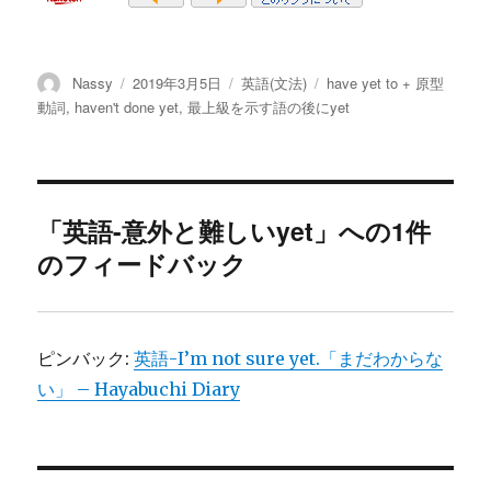
投
投
カ
タ
Nassy
2019年3月5日
英語(文法)
have yet to + 原型
稿
稿
テ
グ
動詞
,
haven't done yet
,
最上級を示す語の後にyet
者
日:
ゴ
リ
ー
「英語-意外と難しいyet」への1件
のフィードバック
ピンバック:
英語-I’m not sure yet.「まだわからな
い」 – Hayabuchi Diary