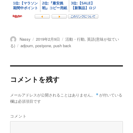
投
投
カ
Nassy
2019年2月9日
活動・行動
,
英語(意味が似てい
稿
稿
テ
タ
る)
adjourn
,
postpone
,
push back
者
日:
ゴ
グ
リ
ー
コメントを残す
メールアドレスが公開されることはありません。
*
が付いている
欄は必須項目です
コメント