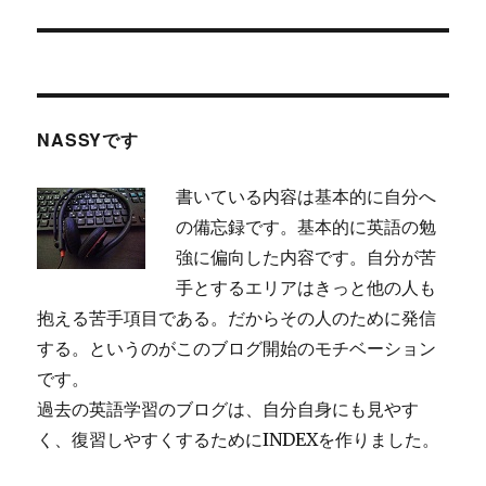
の
ー
投
シ
稿:
ョ
NASSYです
ン
書いている内容は基本的に自分へ
の備忘録です。基本的に英語の勉
強に偏向した内容です。自分が苦
手とするエリアはきっと他の人も
抱える苦手項目である。だからその人のために発信
する。というのがこのブログ開始のモチベーション
です。
過去の英語学習のブログは、自分自身にも見やす
く、復習しやすくするためにINDEXを作りました。