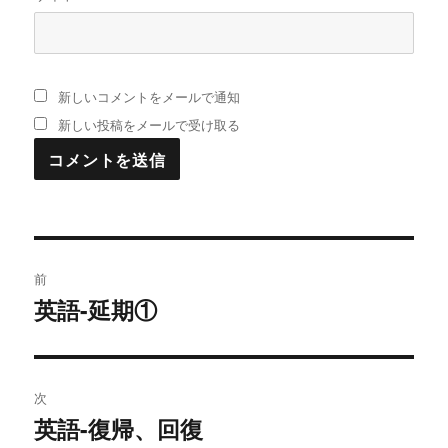
新しいコメントをメールで通知
新しい投稿をメールで受け取る
投
前
稿
英語-延期①
過
去
ナ
の
ビ
投
次
稿:
ゲ
英語-復帰、回復
次