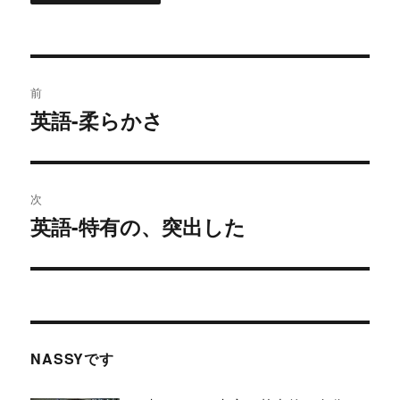
投
前
稿
英語-柔らかさ
過
去
ナ
の
ビ
投
次
稿:
ゲ
英語-特有の、突出した
次
の
ー
投
シ
稿:
ョ
NASSYです
ン