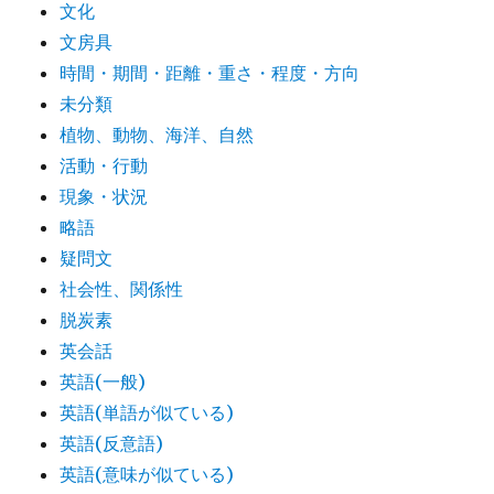
文化
文房具
時間・期間・距離・重さ・程度・方向
未分類
植物、動物、海洋、自然
活動・行動
現象・状況
略語
疑問文
社会性、関係性
脱炭素
英会話
英語(一般)
英語(単語が似ている)
英語(反意語)
英語(意味が似ている)