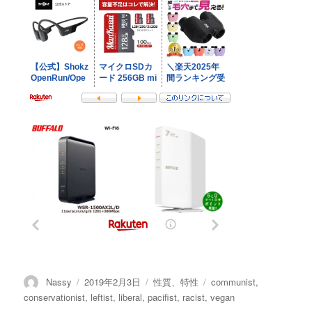
投
投
カ
タ
Nassy
2019年2月3日
性質、特性
communist
,
稿
稿
テ
グ
conservationist
,
leftist
,
liberal
,
pacifist
,
racist
,
vegan
者
日:
ゴ