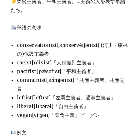
菜食主義者、平和主義者。…主義の人を表す単語
たち。
単語の意味
conservationist[kɑ̀nsərvéiʃənist] (河川・森林
の)保護主義者
racist[réisist]「人種差別主義者」
pacifist[pǽsəfist]「平和主義者」
communist[kɑ́mjənist]「共産主義者、共産党
員」
leftist[leftɪst]「左翼主義者、過激主義者」
liberal[lɪbərəl]「自由主義者」
vegan[viːɡən]「菜食主義」ビーグン
例文