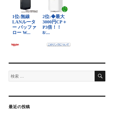
検
検
索
索
対
象:
最近の投稿