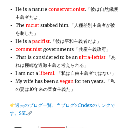
He is a nature
conservationist
.「彼は自然保護
主義者だよ」
The
racist
stabbed him.「人種差別主義者が彼
を刺した」
He is a
pacifist
.「彼は平和主義者だよ」
communist
governments「共産主義政府」
That is considered to be an
ultra-leftist
.「あ
れは極端な過激主義と考えられる」
I am not a
liberal
. 「私は自由主義者ではない」
My wife has been a
vegan
for ten years. 「私
の妻は10年来の菜食主義だ」
過去のブログ一覧、当ブログのIndexのリンクで
す。SSL