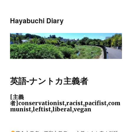
Hayabuchi Diary
英語-ナントカ主義者
[主義
者]conservationist,racist,pacifist,com
munist,leftist,liberal,vegan