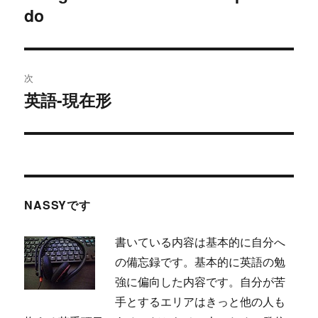
の
do
ビ
投
稿:
ゲ
次
ー
英語-現在形
次
シ
の
投
ョ
稿:
ン
NASSYです
書いている内容は基本的に自分へ
の備忘録です。基本的に英語の勉
強に偏向した内容です。自分が苦
手とするエリアはきっと他の人も