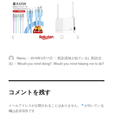
投
投
カ
Nassy
2019年3月11日
英語(意味が似ている)
,
英語(文
稿
稿
テ
タ
法)
Would you mind doing?
,
Would you mind helping me to do?
者
日:
ゴ
グ
リ
ー
コメントを残す
メールアドレスが公開されることはありません。
*
が付いている
欄は必須項目です