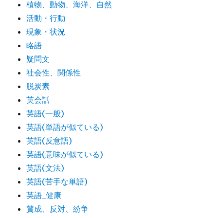
植物、動物、海洋、自然
活動・行動
現象・状況
略語
疑問文
社会性、関係性
脱炭素
英会話
英語(一般)
英語(単語が似ている)
英語(反意語)
英語(意味が似ている)
英語(文法)
英語(苦手な単語)
英語_健康
賛成、反対、紛争