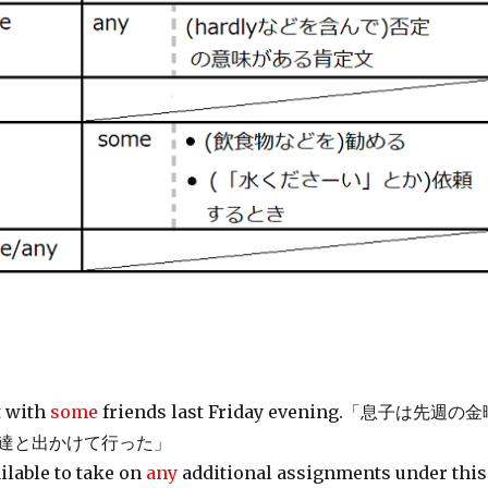
t with
some
friends last Friday evening.「息子は先週の
達と出かけて行った」
ilable to take on
any
additional assignments under this