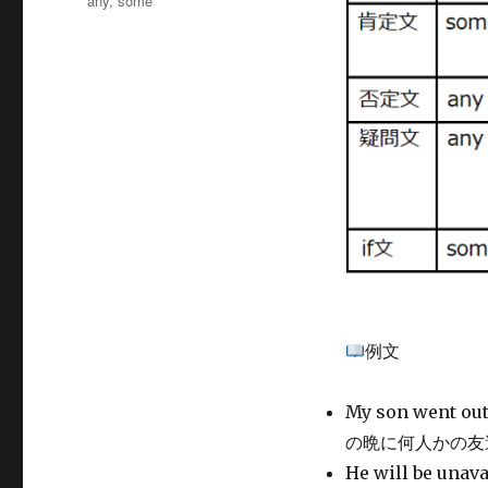
any
,
some
リ
グ
ー
例文
My son went ou
の晩に何人かの友
He will be unava