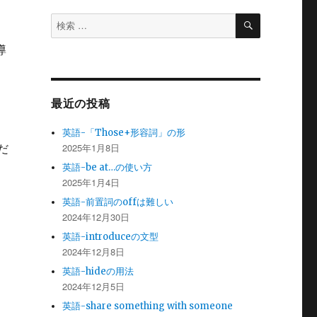
検
検
索
索
導
対
象:
最近の投稿
英語-「Those+形容詞」の形
2025年1月8日
だ
英語-be at…の使い方
2025年1月4日
英語-前置詞のoffは難しい
2024年12月30日
英語-introduceの文型
2024年12月8日
英語-hideの用法
2024年12月5日
英語-share something with someone