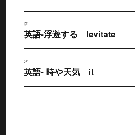
投
前
稿
英語-浮遊する levitate
過
去
ナ
の
ビ
投
次
稿:
ゲ
英語- 時や天気 it
次
の
ー
投
シ
稿:
ョ
ン