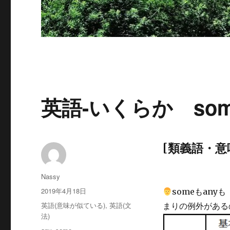
英語-いくらか som
[類義語・意味
投
Nassy
稿
投
2019年4月18日
someもan
者
稿
カ
英語(意味が似ている)
,
英語(文
まりの例外がある
日:
テ
法)
ゴ
タ