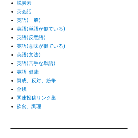
脱炭素
英会話
英語(一般)
英語(単語が似ている)
英語(反意語)
英語(意味が似ている)
英語(文法)
英語(苦手な単語)
英語_健康
賛成、反対、紛争
金銭
関連投稿リンク集
飲食、調理