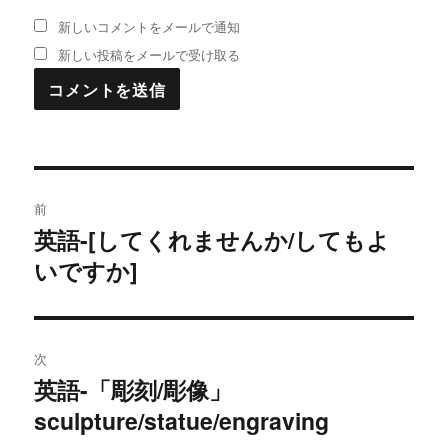
新しいコメントをメールで通知
新しい投稿をメールで受け取る
投
前
稿
英語-[してくれませんか/してもよ
過
いですか]
去
ナ
の
ビ
投
稿:
ゲ
次
英語-「彫刻/彫像」
次
ー
sculpture/statue/engraving
の
シ
投