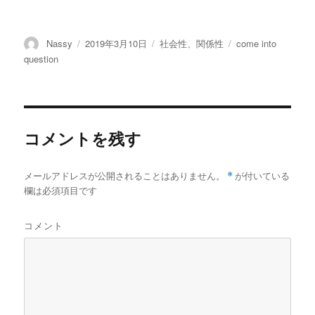
投
投
カ
タ
Nassy
2019年3月10日
社会性、関係性
come into
稿
稿
テ
グ
question
者
日:
ゴ
リ
ー
コメントを残す
メールアドレスが公開されることはありません。
*
が付いている
欄は必須項目です
コメント