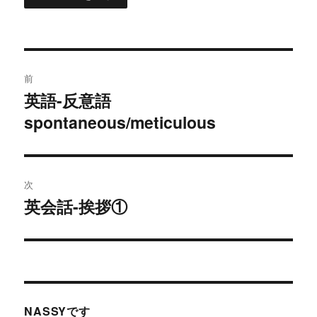
投
前
稿
英語-反意語
過
spontaneous/meticulous
去
ナ
の
ビ
投
稿:
ゲ
次
英会話-挨拶①
次
ー
の
シ
投
稿:
ョ
ン
NASSYです