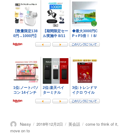
投
投
カ
タ
Nassy
2018年12月2日
英会話
come to think of it
,
稿
稿
テ
グ
move on to