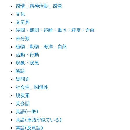
感情、精神活動、感覚
文化
文房具
時間・期間・距離・重さ・程度・方向
未分類
植物、動物、海洋、自然
活動・行動
現象・状況
略語
疑問文
社会性、関係性
脱炭素
英会話
英語(一般)
英語(単語が似ている)
英語(反意語)